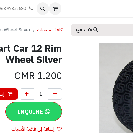
اليات
تعلّم
أحجز موعد
تواصل معنا
968 97859680
كافة المنتجات
 Wheel Silver
(0 النتائج)
rt Car 12 Rim
Wheel Silver
OMR
1.200
إضا
INQUIRE
إضافة إلى قائمة الأمنيات