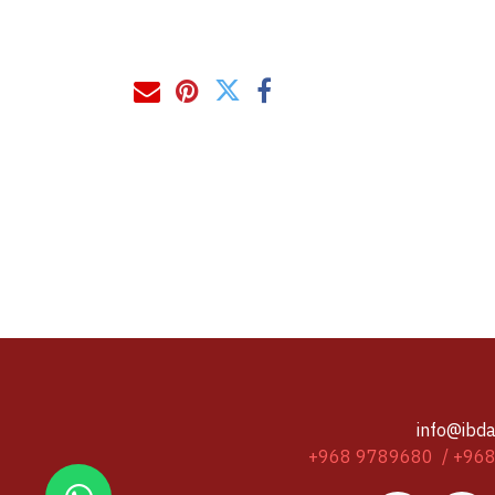
info@ibda
+968 9789680 / +96