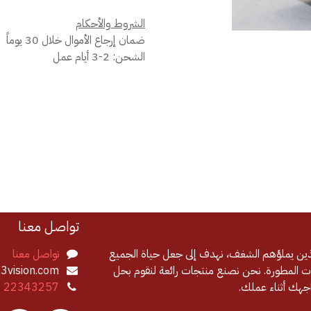
الشروط والأحكام
ضمان إرجاع الأموال خلال 30 يوماً
الشحن: 2-3 أيام عمل
تواصل معنا
لذين يملؤهم الشغف، نهدف إلى جعل حياة الجميع
تواصل معنا
 المطورة. نحن نصنع منتجات رائعة لنقوم بحل
3vision.com
اجهك أثناء عملك.
8 22343257