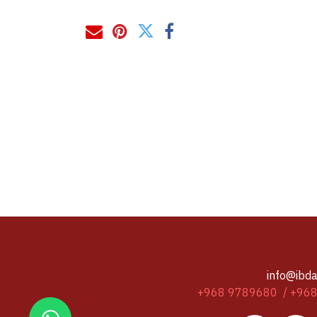
info@ibda
+968 9789680 / +96