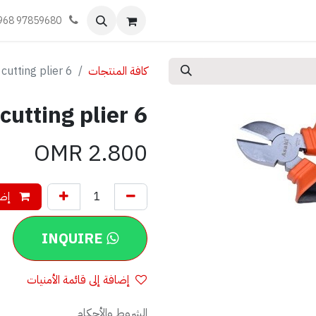
اليات
تعلّم
أحجز موعد
تواصل معنا
968 97859680
كافة المنتجات
cutting plier 6"
utting plier 6"
OMR
2.800
إضا
INQUIRE
إضافة إلى قائمة الأمنيات
الشروط والأحكام